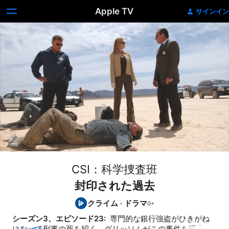
Apple TV
サインイン
CSI：科学捜査班
封印された過去
クライム
·
ドラマ
シーズン3、エピソード23: 
 専門的な銀行強盗がひきがね
になって刑事の死を招く。グリッソムがこの事件を調査し