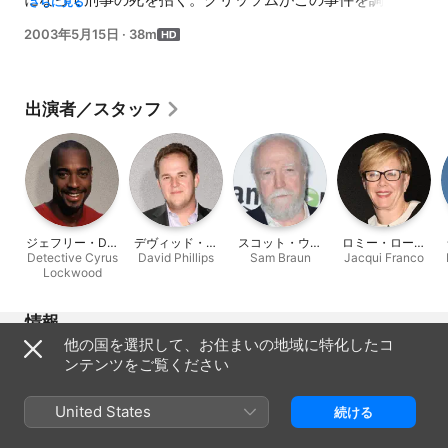
さらに見る
ている時、難聴と戦っていた。そして他のCSIが秘密を掴ん
2003年5月15日
·
38m
だ。
出演者／スタッフ
ジェフリー・D・
デヴィッド・バ
スコット・ウィ
ロミー・ローズ
Detective Cyrus
サムズ
David Phillips
ーマン
Sam Braun
ルソン
Jacqui Franco
モント
Lockwood
情報
他の国を選択して、お住まいの地域に特化したコ
リリース
ンテンツをご覧ください
2003年
再生時間
United States
続ける
38分