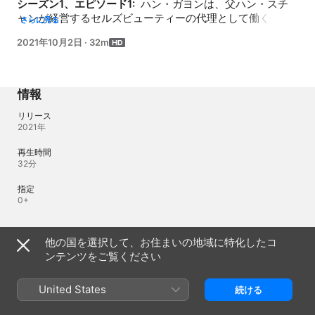
シーズン1、エピソード1: 
 ハン・ガヨンは、父ハン・スチ
ャンが経営するセルズビューティーの代理として働く
さらに見る
日々。ある日、容器の製造を発注しているファガンガラス
2021年10月2日
·
32m
に出向いたガヨンは、借金取りのチンピラと乱闘するユ
ン・ジョンハンを見て驚く。
情報
リリース
2021年
再生時間
32分
指定
0+
言語
他の国を選択して、お住まいの地域に特化したコ
ンテンツをご覧ください
オリジナル音源
韓国語
United States
続ける
字幕
日本語（日本） 