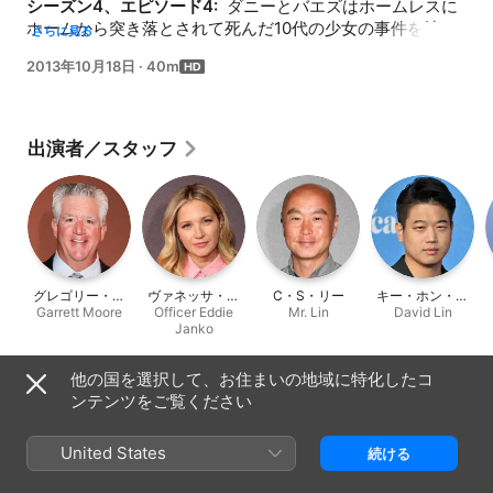
シーズン4、エピソード4: 
 ダニーとバエズはホームレスに
ホームから突き落とされて死んだ10代の少女の事件を捜査
さらに見る
することに。一方フランクは、NY市警のポリシーを監督す
2013年10月18日
·
40m
るために新しく派遣されてきた監察官に頭を悩ませる。
出演者／スタッフ
グレゴリー・ジ
ヴァネッサ・レ
C・S・リー
キー・ホン・リ
Garrett Moore
ュバラ
Officer Eddie
イ
Mr. Lin
David Lin
ー
Janko
他の国を選択して、お住まいの地域に特化したコ
情報
ンテンツをご覧ください
リリース
2013年
United States
続ける
再生時間
40分