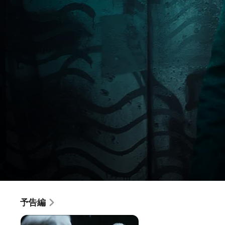
ア
予告編
映画
·
アクション
·
スリラー
ト
1989年、東西冷戦末期のベルリン。世界情勢に多大な影響を