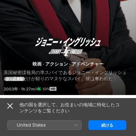
ジ
ョ
映画
·
アクション
·
アドベンチャー
ニ
英国秘密諜報局の準スパイであるジョニー・イングリッシュ
は、直感だけが頼りのマヌケなスパイ。彼は奪われた女王の戴
さらに見る
ー・
冠用の宝玉を取り戻すべく動きだすが、あちこちで迷惑この上
2003年
·
1h 27m
33%
ない大騒動を巻き起こす。
イ
他の国を選択して、お住まいの地域に特化したコ
予告編
ンテンツをご覧ください
ン
United States
続ける
グ