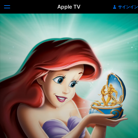
Apple TV
サインイン