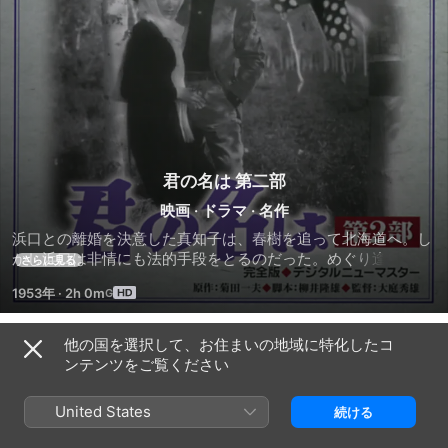
君の名は 第二部
映画
·
ドラマ
·
名作
浜口との離婚を決意した真知子は、春樹を追って北海道へ。し
かし浜口は非情にも法的手段をとるのだった。めぐり逢いの東
さらに見る
京、情熱の鳥羽、そして別離の佐渡へとさまよったふたりの純
1953年
·
2h 0m
愛。この第２部では雄大な北海道へと舞台は移り、真知子と春
樹の波乱のドラマはなおも続いていく。心ならずも他の男と結
婚してしまい、子を宿してしまった真知子。それを知った春樹
他の国を選択して、お住まいの地域に特化したコ
予告編
は、傷心を抱いて北海道へ。雄大な自然を相手に牧場で働く彼
ンテンツをご覧ください
は、そこでアイヌ娘・ユミに出会う。ユミは真知子とは正反対
の情熱的で大胆な女。アイヌ人の婚約者がいながらも、春樹を
United States
続ける
熱愛するのだった。一方、春樹を忘れられない真知子は、たび
重なる気苦労から流産。春樹を求めて北海道へと旅立つ。激し