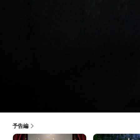
犬
予告編
映画
·
ホラー
·
スリラー
鳴
SNSや動画サイト上で恐怖の声が絶えない九州屈指の心霊ス