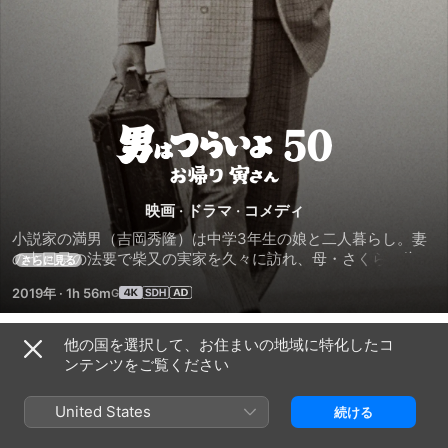
男
は
映画
·
ドラマ
·
コメディ
つ
小説家の満男（吉岡秀隆）は中学3年生の娘と二人暮らし。妻
の七回忌の法要で柴又の実家を久々に訪れ、母・さくら（倍賞
さらに見る
ら
千恵子）、父・博（前田吟）、昔から付き合いのある人々と昔
2019年
·
1h 56m
話に花を咲かす。それは、騒々しくて楽しかった、伯父・寅次
郎(渥美清)との日々。いつも味方でいてくれた寅さんに長い間
い
会えず、大人になった満男の心には大きな穴が空いていた。そ
他の国を選択して、お住まいの地域に特化したコ
予告編
んなある日、書店で行ったサイン会で満男は、初恋の人・イズ
ンテンツをご覧ください
よ
ミ（後藤久美子）と偶然再会する。二人は寅さんの昔の恋人・
リリー（浅丘ルリ子）のもとを訪れるが、そこでリリーから、
United States
続ける
寅さんの思いがけない過去を聞かされ・・・
お