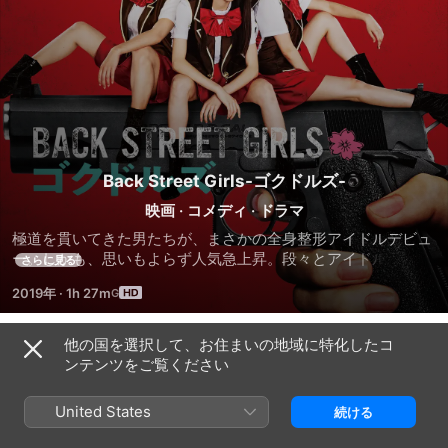
Back Street Girls-ゴクドルズ-
映画
·
コメディ
·
ドラマ
極道を貫いてきた男たちが、まさかの全身整形アイドルデビュ
ー。しかも、思いもよらず人気急上昇。段々とアイドルとして
さらに見る
の自分に目覚めながらも...極道である本来の自分と女心の間に
2019年
·
1h 27m
揺れながら、そして葛藤しながら、アイドルとして生きていく
男たちをコミカルに描いた物語。
他の国を選択して、お住まいの地域に特化したコ
予告編
ンテンツをご覧ください
United States
続ける