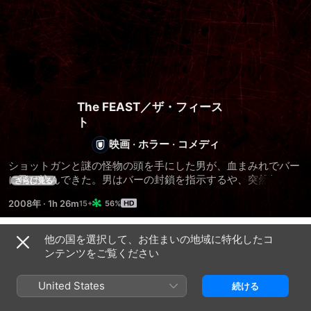
The FEAST／ザ・フィース
ト
映画
·
ホラー
·
コメディ
ショットガンと謎の怪物の頭を手にした男が、血まみれでバー
に飛び込んできた。男はバーの封鎖を指示するや、突然何かに
さらに見る
襲われ死亡。すると、今度は夫を探す血まみれの女が現れる。
2008年
·
1h 26m
56%
息絶えた夫の姿に女ががく然とするなか、外では怪物たちがた
けり立ち…。
他の国を選択して、お住まいの地域に特化したコ
関連
ンテンツをご覧ください
ミ
キ
バ
ス
ャ
ー
United States
続ける
ト
ビ
バ
ン
リ