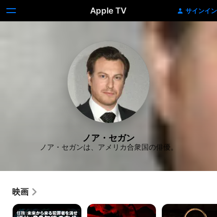
Apple TV
サインイン
ノア・セガン
ノア・セガンは、アメリカ合衆国の俳優。
映画
LOOPER
シ
ナ
／
ャ
イ