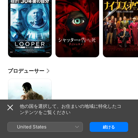
ル
ッ
ブ
ー
タ
ズ・
パ
ー
ア
ー
が
ウ
告
ト
げ
名
る
探
死
偵
予
と
言
刃
す
の
る
館
カ
の
メ
秘
プロデューサー
ラ
密
ザ･
リ
デ
ィ
ー
他の国を選択して、お住まいの地域に特化したコ
マ
ー
ンテンツをご覧ください
United States
続ける