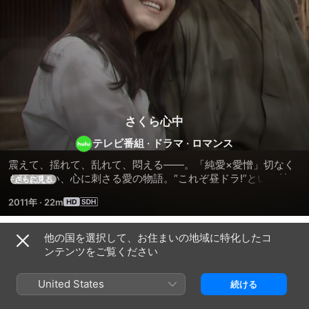
さくら心中
テレビ番組
·
ドラマ
·
ロマンス
震えて、揺れて、乱れて、悶える――。「純愛×愛憎」切なく
も狂おしい、心に刺さる愛の物語。“これぞ昼ドラ!”という魅力
さらに見る
が満載の「さくら心中」。
2011年
·
22m
他の国を選択して、お住まいの地域に特化したコ
シーズン 1
ンテンツをご覧ください
United States
続ける
エピソード1
エピソード2