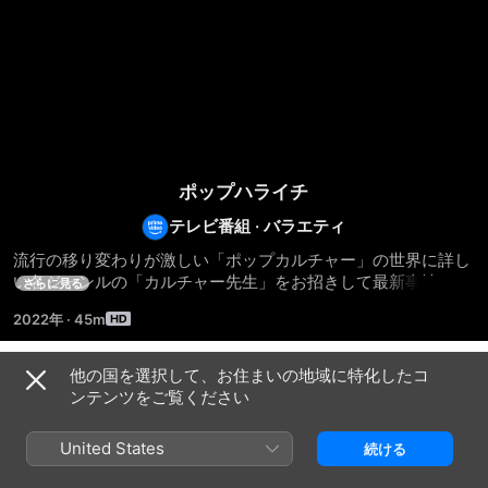
ポップハライチ
テレビ番組
·
バラエティ
流行の移り変わりが激しい「ポップカルチャー」の世界に詳し
い各ジャンルの「カルチャー先生」をお招きして最新事情から
さらに見る
ウソかホントかわからないウワサ話まで！最新事情をよくわか
2022年
·
45m
ってない「ノーカルチャー男」澤部佑にレクチャーして頂くポ
ップカルチャーワイドショー。「興味はあるけど何を観たらい
いかわからない」という方も、この番組を観れば週末、アレコ
他の国を選択して、お住まいの地域に特化したコ
シーズン 1
レ迷わず充実した時間が過ごせる！
ンテンツをご覧ください
United States
続ける
エピソード1
エピソード2