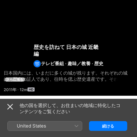
歴史を訪ねて 日本の城 近畿
編
テレビ番組
·
趣味／教養
·
歴史
日本国内には、いまだに多くの城が残ります。それぞれの城
は、歴史の証人であり、往時を偲ぶ歴史遺産です。それらの城
さらに見る
は、時代劇に登場する人物たちが歴史の中に生きて活躍した証
2011年
·
12m
でもあります。今も残るその姿を、カメラマン・秋場たけお氏
撮影・監修によりお送りするシリーズです。【オリジナル番
組】
他の国を選択して、お住まいの地域に特化したコ
シーズン 1
ンテンツをご覧ください
United States
続ける
エピソード2
エピソード3