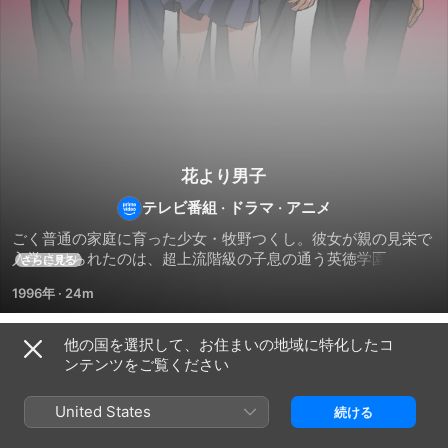
花より男子
テレビ番組
·
ドラマ
·
アニメ
ごく普通の家庭に育った少女・牧野つくし。彼女が親の見栄で
入学させられたのは、超上流階級の子息の通う英徳学園だっ
さらに見る
た。いかにもセレブな学内の雰囲気に、庶民的なつくしはつい
1996年
·
24m
ていけない。中でも「Ｆ４」と呼ばれる超大金持ち息子４人組
の自由気ままな行動には教師ですら逆らえず、赤札ゲームとい
うイジメを横行させる結果となっていた。卒業まで目立たぬよ
他の国を選択して、お住まいの地域に特化したコ
シーズン 1
う過ごそうと考えていたつくしだが、友達の遠藤真木子とＦ４
ンテンツをご覧ください
とのトラブルに巻き込まれてしまう。真木子が階段で足を滑ら
せた拍子に、Ｆ４のリーダーである道明寺司の顔を蹴ってしま
United States
続ける
ったのだ。その日から、つくしの激動の日々が始まる。持ち前
の根性で、イジメを跳ね返すつくし。そんな彼女に、司は次第
エピソード1
エピソード2