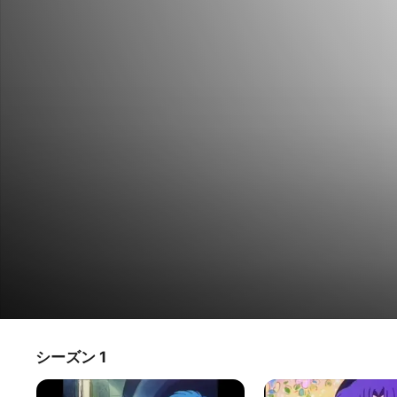
赤ずきんチャチャ
シーズン 1
テレビ番組
·
アニメ
赤いずきんがトレードマークの見習い魔女のチャチャは、世