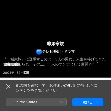
非婚家族
テレビ番組
·
ドラマ
『非婚家族』に登場するのは、3人の男女。人生を捧げてきた
仕事に捨てられ、その上、一人のオンナとして目覚めた妻にも
さらに見る
捨てられた、人生を何となく生きてきてしまった男。全ての時
2001年
·
57m
間とエネルギーを費やし、仕事と、不倫の恋と、自分の子供が
欲しいという欲求に悩む、“家族”に憧れるキャリアウーマン。
そして、妻でも母でもない自己に目覚め、自分のために生きた
他の国を選択して、お住まいの地域に特化したコ
シーズン 1
いという気持ちが抑えられなくなった、平凡な主婦だった女。 
ンテンツをご覧ください
花形部署のヤリ手企画マンから一転、転属、リストラへと追い
込まれ、“元の妻”と現在の妻という二つの愛の間で揺れる主人
United States
続ける
公・的場洋介に扮するのは真田広之。女性ファッション誌の敏
腕編集長である“元の妻”・千本知華子に鈴木京香、家庭を捨て
エピソード1
エピソード2