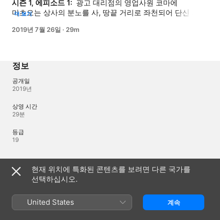
시즌 1, 에피소드 1: 
 광고 대리점의 영업사원 코마에 
미츠오는 상사의 분노를 사, 땅끝 거리로 좌천되어 단신 
더 보기
부임하게 된다. 성과를 내고 본사로 복귀하기 위해 단 두 명의 
2019년 7월 26일
·
29m
사원과 함께 빈약한 지점의 재건을 꾀한다. 그러던 와중, 신규 
광고에 말도 안 되는 실수가 발생! 그 상대는 이 거리의 2대 
야쿠자 중 하나인 타츠자키 조직의 회사였다! 타츠자키 
사장에게 불리고 큰 위기가! 게다가 대립하는 야쿠자 
정보
이와키리도 큰소리를 치며 찾아와, 궁지에 몰리게 되는데!
공개일
2019년
상영 시간
29분
등급
19
언어
현재 위치에 특화된 콘텐츠를 보려면 다른 국가를
선택하십시오.
제작 오디오
일본어, 일본어(일본)
United States
계속