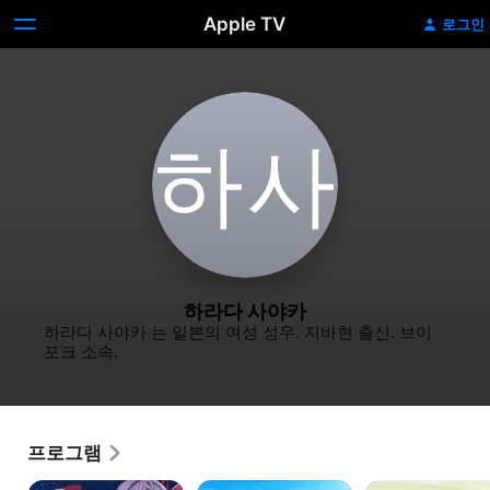
Apple TV
로그인
하‌사
하라다 사야카
하라다 사야카 는 일본의 여성 성우. 지바현 출신. 브이 
포크 소속.
프로그램
정령환상기
슬라임을
보석의