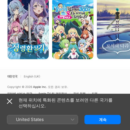
잡으면서
나라
300년,
모르는
사이에
레벨MAX가
되었습니다
대한민국
English (UK)
Copyright © 2026
Apple Inc.
모든 권리 보유.
인터넷 서비스 약관
Apple TV 및 개인정보
쿠키 정책
지원
현재 위치에 특화된 콘텐츠를 보려면 다른 국가를
선택하십시오.
United States
계속