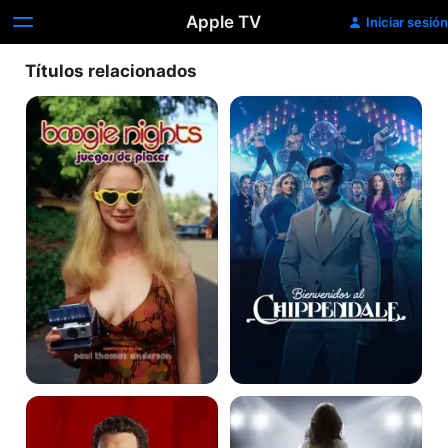
Apple TV
Iniciar sesión
Títulos relacionados
Juegos
Bienvenidos
de
al
Placer
Chippendale
La
Lovelace:
Oferta
Garganta
Profunda