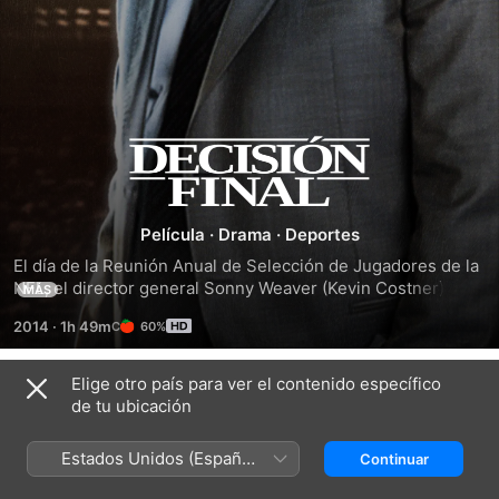
Decisión
final
Película
·
Drama
·
Deportes
El día de la Reunión Anual de Selección de Jugadores de la 
NFL, el director general Sonny Weaver (Kevin Costner) 
MÁS
tiene la oportunidad de salvar el fútbol en Cleaveland al 
2014
·
1h 49m
60%
elegir al jugador número uno para su equipo. Sonny deberá 
decidir rápidamente qué está dispuesto a sacrificar en aras 
de la perfección, ya que la línea que separa su vida 
Elige otro país para ver el contenido específico
Tráilers
personal de su vida profesional se vuelve borrosa en este 
de tu ubicación
día que cambiará la vida de una centena de jóvenes que 
tienen el sueño de jugar para la NFL.
Estados Unidos (Español
Continuar
México)