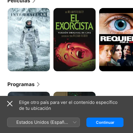
Películas
teatro y en el cine ha sido igualmente aclamado.
Interestelar
El
Requiem
exorcista
por
un
sueño
Programas
Big
La
Love
Primera
Elige otro país para ver el contenido específico
Dama
de tu ubicación
Estados Unidos (Español
Continuar
México)