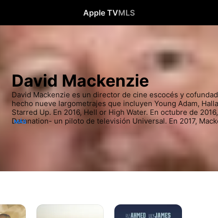
Apple TV
MLS
David Mackenzie
David Mackenzie es un director de cine escocés y cofundado
hecho nueve largometrajes que incluyen Young Adam, Halla
Starred Up.​ En 2016, Hell or High Water. En octubre de 2016,
Damnation- un piloto de televisión Universal. En 2017, Mack
MÁS
serie histórica Outlaw King para Netflix prevista para 2018.
Un
El
seductor
Intermediario