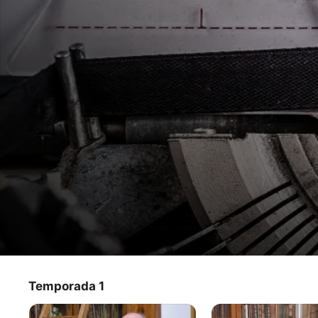
Diálogo con historiadores
Temporada 1
Programa de TV
·
Documental
·
Historia
Se charla con prestigiosos historiadores acerca de 