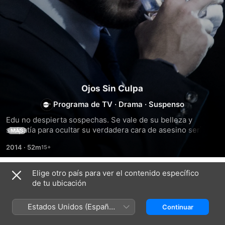
Ojos Sin Culpa
Programa de TV
·
Drama
·
Suspenso
Edu no despierta sospechas. Se vale de su belleza y 
simpatía para ocultar su verdadera cara de asesino serial. 
MÁS
Los policías Díaz y Vera buscan al asesino, que está más 
2014
·
52m
cerca de lo que imaginan.
Elige otro país para ver el contenido específico
Temporada 1
de tu ubicación
Estados Unidos (Español
Continuar
México)
EPISODIO 1
EPISODIO 2