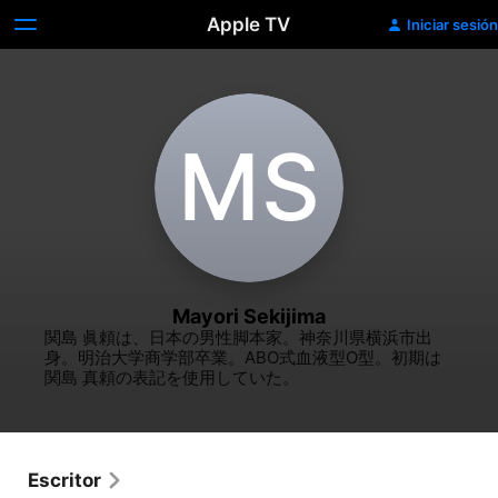
Apple TV
Iniciar sesión
M‌S
Mayori Sekijima
関島 眞頼は、日本の男性脚本家。神奈川県横浜市出
身。明治大学商学部卒業。ABO式血液型O型。初期は
関島 真頼の表記を使用していた。
Escritor