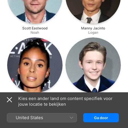
Scott Eastwood
Manny Jacinto
Noah
Logan
Clark Backo
Luke David Blumm
Kies een ander land om content specifiek voor
Ginny
Trevor
jouw locatie te bekijken
United States
Ga door