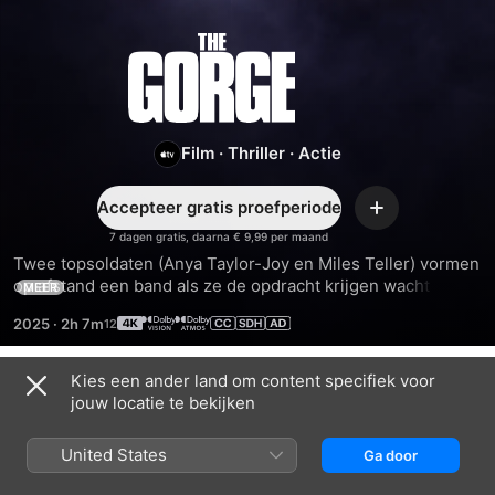
The
Gorge
Film
·
Thriller
·
Actie
Accepteer gratis proefperiode
Voeg
toe
7 dagen gratis, daarna € 9,99 per maand
Twee topsoldaten (Anya Taylor-Joy en Miles Teller) vormen 
op afstand een band als ze de opdracht krijgen wacht te 
MEER
houden aan weerszijden van een mysterieuze kloof. Als het 
2025
·
2h 7m
kwaad uit de diepte ontwaakt, moeten ze samenwerken om 
in leven te blijven.
Kies een ander land om content specifiek voor
Trailers
jouw locatie te bekijken
United States
Ga door