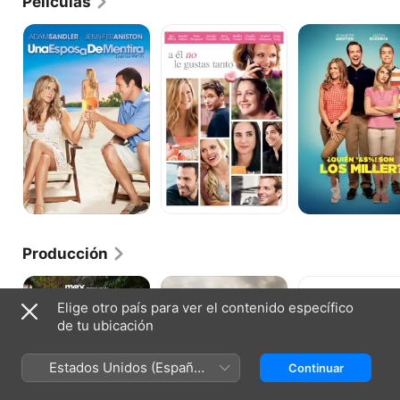
Películas
Una
A
¿Quién
esposa
Él
*&$%!
de
No
son
mentira
Le
los
Gustas
Miller?
Tanto
Producción
Friends
The
La
Reunion
Yellow
Novia
Elige otro país para ver el contenido específico
Special
Birds
De
de tu ubicación
Mis
Sueños
Estados Unidos (Español
Continuar
México)