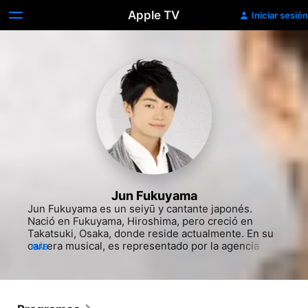
Apple TV
Iniciar sesión
Jun Fukuyama
Jun Fukuyama es un seiyū y cantante japonés. 
Nació en Fukuyama, Hiroshima, pero creció en 
Takatsuki, Osaka, donde reside actualmente.​ En su 
carrera musical, es representado por la agencia 
MÁS
Axl-One, la cual tiene como presidente actual al 
destacado seiyū Toshiyuki Morikawa.