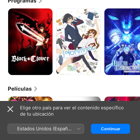
Programas
Black
Horimiya
Blue
Clover
Exorcist
Películas
Retrato
Recuerdos
For
de
del
Whom
Elige otro país para ver el contenido específico
Kamen
odio
The
de tu ubicación
Rider
Alchemist
Skull
Exists
Estados Unidos (Español
Continuar
México)