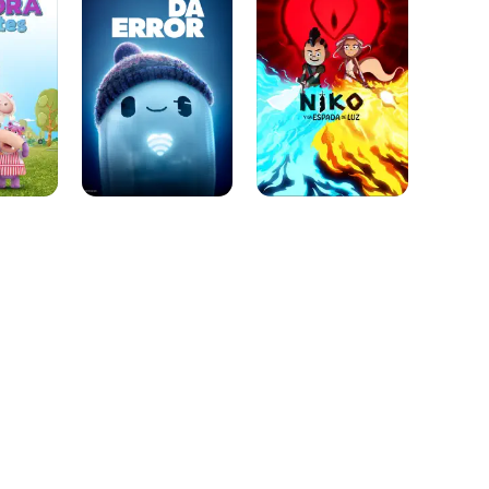
error
La
Espada
De
Luz