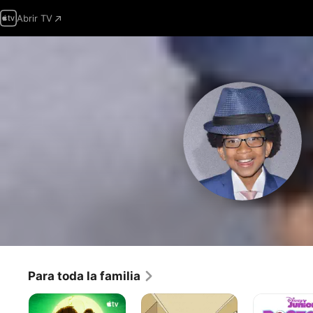
Abrir TV
Para toda la familia
Una
The
Doctora
maldición
Loud
Juguetes