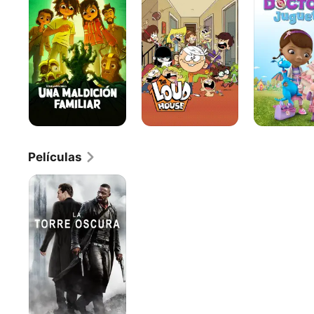
familiar
House
Películas
La
Torre
Oscura