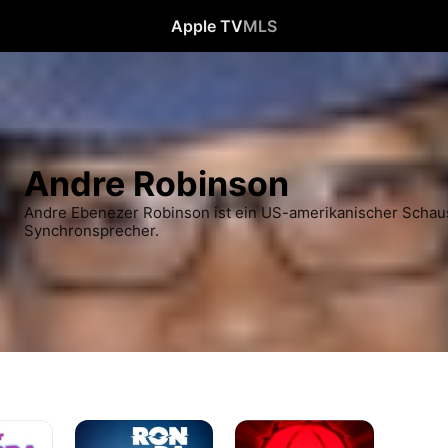
Apple TV
MLS
Andre Robinson
Andre Ebenezer Robinson ist ein US-amerikanischer Schaus
Synchronsprecher.
Ron
Niko
da
Y