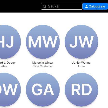
Szukaj
Zaloguj się
H‌J
M‌W
J‌W
rd J. Davey
Malcolm Winter
Junior Wunna
Alex
Cafe Customer
Luke
‌W
G‌A
R‌D