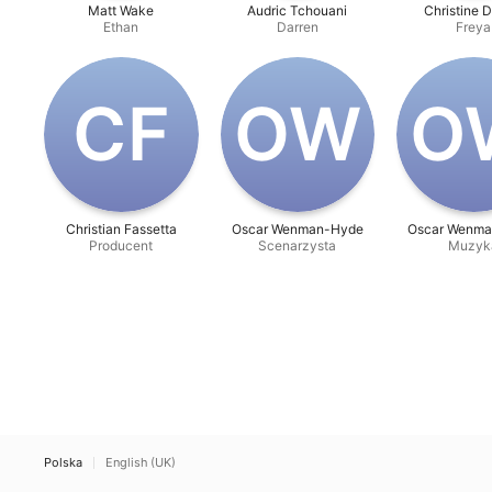
Matt Wake
Audric Tchouani
Christine 
Ethan
Darren
Freya
C‌F
O‌W
O
Christian Fassetta
Oscar Wenman-Hyde
Oscar Wenm
Producent
Scenarzysta
Muzyk
Polska
English (UK)