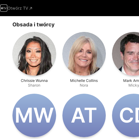
Otwórz TV
Obsada i twórcy
Chrissie Wunna
Michelle Collins
Mark Arn
Sharon
Nora
Mick
M‌W
A‌T
C‌