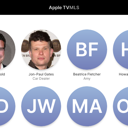
Apple TV
MLS
B‌F
old
Jon-Paul Gates
Beatrice Fletcher
Howa
y
Car Dealer
Amy
D
J‌W
M‌A
O