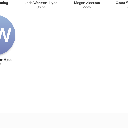
During
Jade Wenman-Hyde
Megan Alderson
Oscar 
Chloe
Zoey
‌W
an-Hyde
a