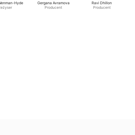
Wenman-Hyde
Gergana Avramova
Ravi Dhillon
Reżyser
Producent
Producent