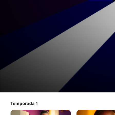
Era Uma Vez Um Reality Show
Temporada 1
Programa de TV
·
Documentário
Em 2002, seis jovens em busca de fama e fortuna se 