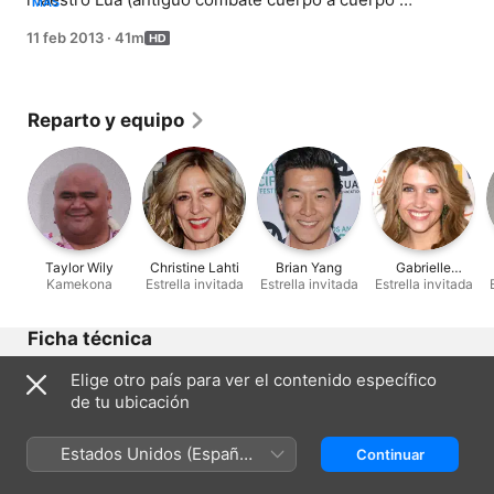
MÁS
hawaiano), y McGarrett contrata a un investigador 
11 feb 2013
·
41m
privado para que siga a su madre.
Reparto y equipo
Taylor Wily
Christine Lahti
Brian Yang
Gabrielle
Kamekona
Estrella invitada
Estrella invitada
Estrella invitada
Christian
Ficha técnica
Lanzamiento
Elige otro país para ver el contenido específico
2013
de tu ubicación
Duración
41 min
Estados Unidos (Español
Continuar
México)
Clasificación