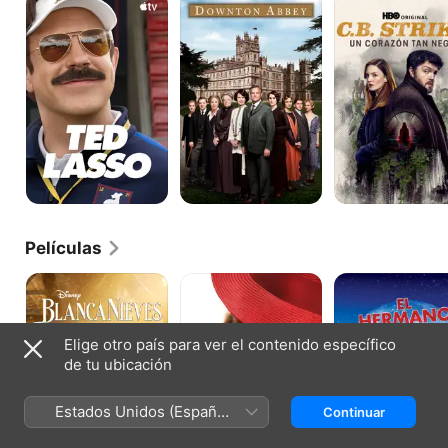
Lasso
Abbey
B.
Strike
Películas
Blanca
El
El
Nieves
regreso
Hermano
de
de
de
Disney
Mary
Santa
Elige otro país para ver el contenido específico
Poppins
de tu ubicación
Estados Unidos (Español
Continuar
México)