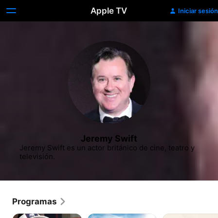
Apple TV
Iniciar sesión
Jeremy Swift
Jeremy Swift es un actor británico de cine, teatro y 
televisión. ​
Programas
Ted
Downton
C.