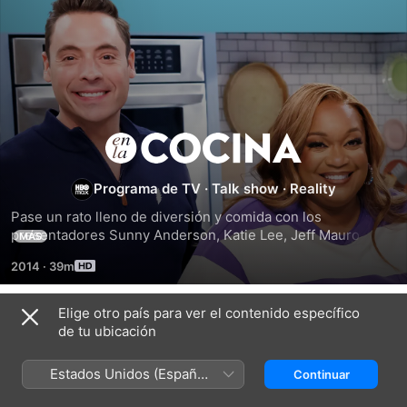
En
la
Programa de TV
·
Talk show
·
Reality
Pase un rato lleno de diversión y comida con los 
cocina
presentadores Sunny Anderson, Katie Lee, Jeff Mauro y 
MÁS
Geoffrey Zakarian. Estos talentosos expertos en comida 
2014
·
39m
llegan con conversaciones divertidas y recetas deliciosas.
Elige otro país para ver el contenido específico
Temporada 19
de tu ubicación
Estados Unidos (Español
Continuar
México)
EPISODIO 12
EPISODIO 13