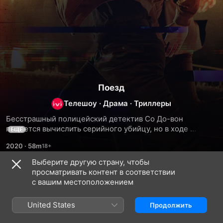
Поезд
Телешоу
·
Драма
·
Триллеры
Бесстрашный полицейский детектив Со До-вон 
пытается вычислить серийного убийцу, но в ходе 
ЕЩЕ
расследования теряет доверие окружающих и первую 
2020
·
58m
любовь. Внезапно мужчина оказывается 
в альтернативной реальности, где ещё можно спасти то, 
Выберите другую страну, чтобы
что ему дорого.
просматривать контент в соответствии
Сезон 1
с вашим местоположением
United States
Продолжить
СЕРИЯ 1
СЕРИЯ 2