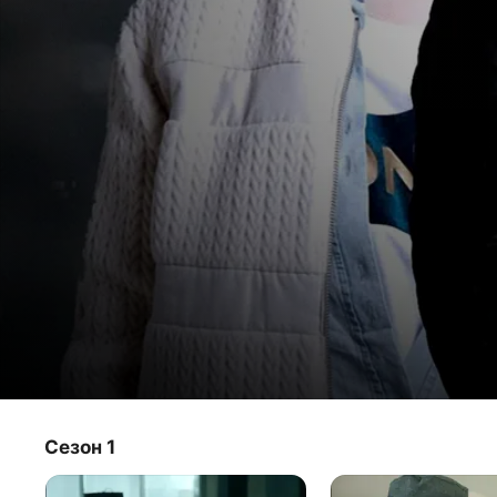
Хилер
Сезон 1
Телешоу
·
Драма
·
Детективы
Ким Мун-хо - звезда среди репортеров и объект 