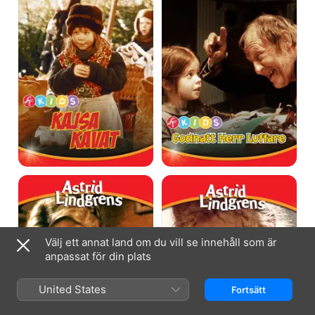
Pelle
Nånting
flyttar
levande
till
åt
Komfusenbo
Lame-
Kal
Välj ett annat land om du vill se innehåll som är
anpassat för din plats
United States
Fortsätt