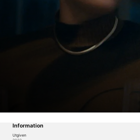
Dead Ringers
Fyra
Information
Utgiven
Thriller
·
Drama