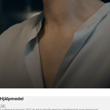
Hjälpmedel
Ljudbeskrivningar (AD) är ett ljudspår med en berättarröst som beskriver