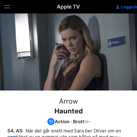
Apple TV
Logga in
Arrow
Haunted
Action
·
Brott
S4, A5: 
 När det går snett med Sara ber Oliver om en 
gentjänst av en gammal vän som håller på med mystik, 