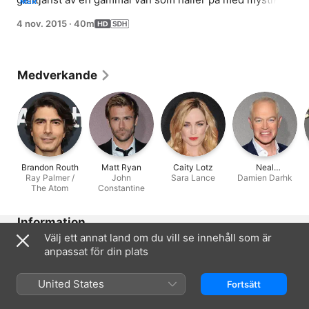
MER
John Constantine (gästhuvudrollsinnehavare MATT 
4 nov. 2015
·
40m
RYAN).
Medverkande
Brandon Routh
Matt Ryan
Caity Lotz
Neal
Ray Palmer /
John
Sara Lance
Damien Darhk
McDonough
The Atom
Constantine
Information
Välj ett annat land om du vill se innehåll som är
Utgiven
anpassat för din plats
2015
Visningstid
United States
Fortsätt
40 min.