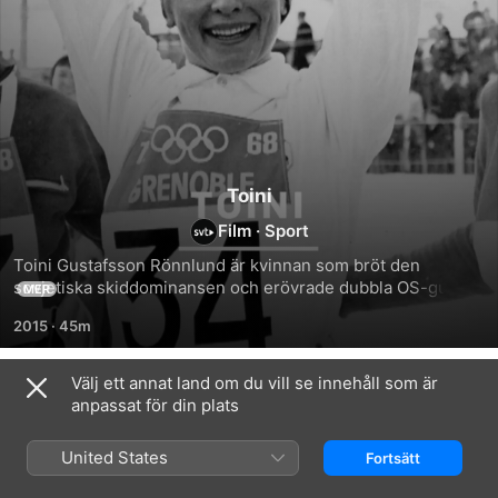
Toini
Film
·
Sport
Toini Gustafsson Rönnlund är kvinnan som bröt den 
sovjetiska skiddominansen och erövrade dubbla OS-guld. 
MER
Ett porträtt signerat Jacob Hård.
2015
·
45m
Välj ett annat land om du vill se innehåll som är
Relaterat
anpassat för din plats
Sagan
Walter
Sarah
Stenmark
vs
Sjöström:
United States
Fortsätt
Walter
Kampen
mot