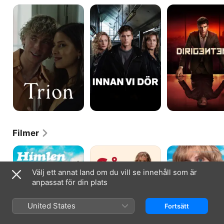
Trion
Innan
Dirigenten
vi
dör
Filmer
Himlen
Så
Ted
är
Länge
-
oskyldigt
Hjärtat
För
Välj ett annat land om du vill se innehåll som är
blå
Slår
kärlekens
anpassat för din plats
skull
United States
Fortsätt