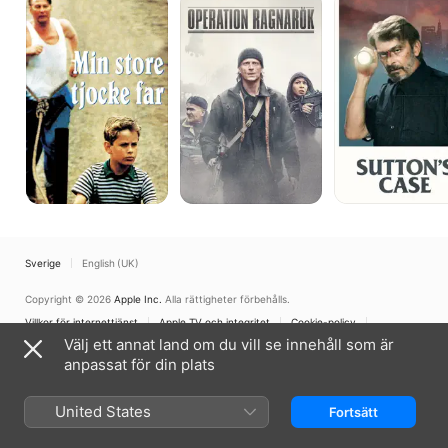
store
Ragnarök
Case
tjocke
far
Sverige
English (UK)
Copyright © 2026
Apple Inc.
Alla rättigheter förbehålls.
Villkor för internettjänst
Apple TV och integritet
Cookie-policy
Support
Välj ett annat land om du vill se innehåll som är
anpassat för din plats
United States
Fortsätt