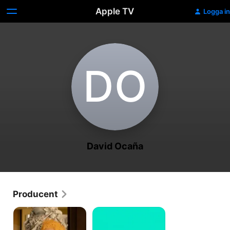
Apple TV
Logga in
D‌O
David Ocaña
Producent
Rage
One
Way
or