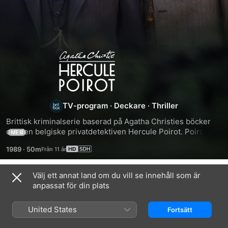
Poirot
TV-program
·
Deckare
·
Thriller
Brittisk kriminalserie baserad på Agatha Christies böcker 
om den belgiske privatdetektiven Hercule Poirot. Poirot 
MER
utreder komplicerade mordgåtor på mer eller mindre 
1989
·
50m
exotiska platser och ingen lyckas lura den skicklige 
belgaren.
Välj ett annat land om du vill se innehåll som är
Säsong 1
anpassat för din plats
United States
Fortsätt
AVSNITT 1
AVSNITT 2