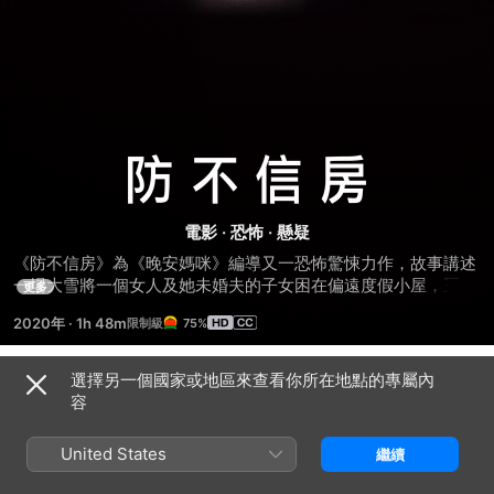
防
不
電影
·
恐怖
·
懸疑
《防不信房》為《晚安媽咪》編導又一恐怖驚悚力作，故事講述
信
一場大雪將一個女人及她未婚夫的子女困在偏遠度假小屋，三人
更多
的關係逐漸破冰時，卻發生一連串嚇人怪事，喚醒她童年因宗教
房
2020年
·
1h 48m
75%
產生的心魔。
選擇另一個國家或地區來查看你所在地點的專屬內
預告片
容
United States
繼續