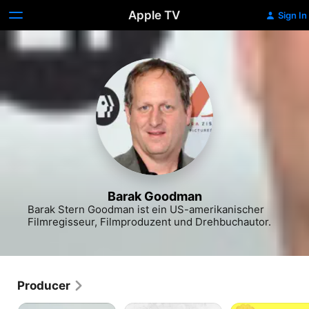
Apple TV
Sign In
Barak Goodman
Barak Stern Goodman ist ein US-amerikanischer 
Filmregisseur, Filmproduzent und Drehbuchautor.
Producer
Ctrl+Alt+Desire
Lincoln’s
Woodstock: