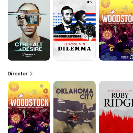
Dilemma
Three
Days
that
Defined
a
Generation
Director
Woodstock:
American
American
Three
Experience:
Experience:
Days
Oklahoma
Ruby
that
City
Ridge
Defined
a
Generation