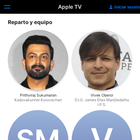
Apple TV
Iniciar sesión
Reparto y equipo
Prithviraj Sukumaran
Vivek Oberoi
Kaduvakunnel Kuruvachan
D.I.G. James Elias Manjiledathu
I.P.S.
V
S‌M