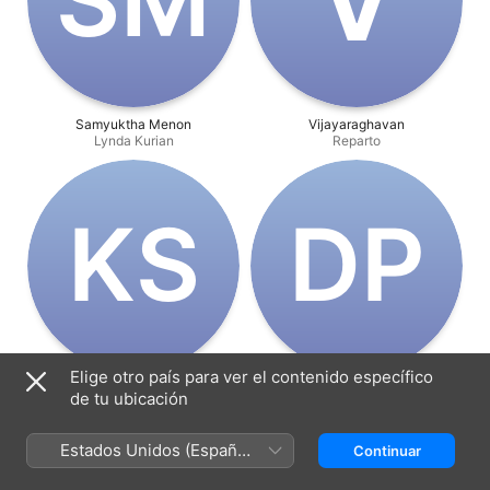
Samyuktha Menon
Vijayaraghavan
Lynda Kurian
Reparto
K‌S
D‌P
Elige otro país para ver el contenido específico
Kalabhavan Shajohn
Dileesh Pothan
de tu ubicación
Reparto
Reparto
Estados Unidos (Español
Continuar
México)